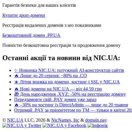
Гарантія безпеки для ваших клієнтів
Купити дроп-домени
Реєстрація видалених доменів з seo показниками
Безкоштовний домен .PP.UA
Повністю безкоштовна реєстрація та продовження домену
Останні акції та новини від NIC.UA:
✨ Новинка NIC.UA: потужний AI-конструктор сайтів
🔥 Лише до 20 серпня: −80% на .CO
☀️ Літня знижка на домени, хостинг і SSL у NIC.UA
🔥 Нові домени на NIC.UA — від 44,59 грн
🎁 День народження .XYZ: -50% на реєстрацію домену
Передзамовте свій .PAY домен уже зараз
🔥 –30% на хостинг із DirectAdmin — лише до 20 травня
Отримай .PAY за пріоритетом по ТМ — тільки в квітні 20
©
NIC.UA
LLC,
2026 &
NicNames, Inc
&
domain.pay